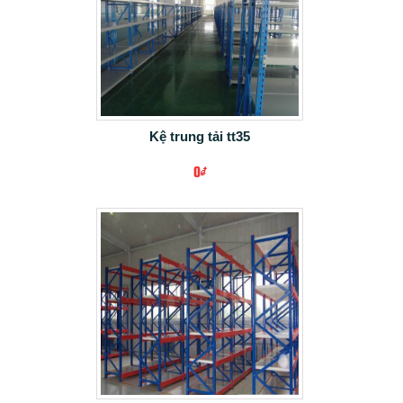
+ CHI TIẾT
Kệ trung tải tt35
0₫