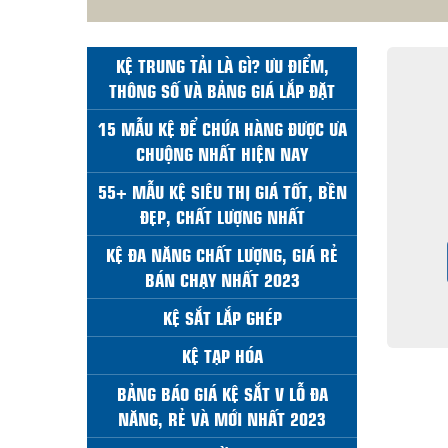
KỆ TRUNG TẢI LÀ GÌ? ƯU ĐIỂM,
THÔNG SỐ VÀ BẢNG GIÁ LẮP ĐẶT
15 MẪU KỆ ĐỂ CHỨA HÀNG ĐƯỢC ƯA
CHUỘNG NHẤT HIỆN NAY
55+ MẪU KỆ SIÊU THỊ GIÁ TỐT, BỀN
ĐẸP, CHẤT LƯỢNG NHẤT
KỆ ĐA NĂNG CHẤT LƯỢNG, GIÁ RẺ
BÁN CHẠY NHẤT 2023
KỆ SẮT LẮP GHÉP
KỆ TẠP HÓA
BẢNG BÁO GIÁ KỆ SẮT V LỖ ĐA
NĂNG, RẺ VÀ MỚI NHẤT 2023