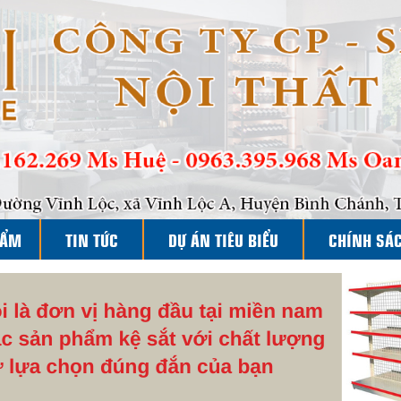
HẨM
TIN TỨC
DỰ ÁN TIÊU BIỂU
CHÍNH SÁ