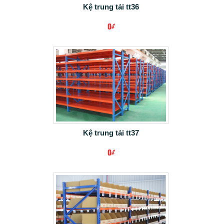
+ CHI TIẾT
Kệ trung tải tt36
0₫
+ CHI TIẾT
Kệ trung tải tt37
0₫