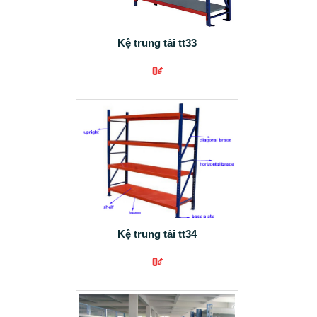
+ CHI TIẾT
Kệ trung tải tt33
0₫
+ CHI TIẾT
Kệ trung tải tt34
0₫