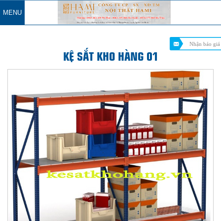
MENU
Nhận báo giá
KỆ SẮT KHO HÀNG 01