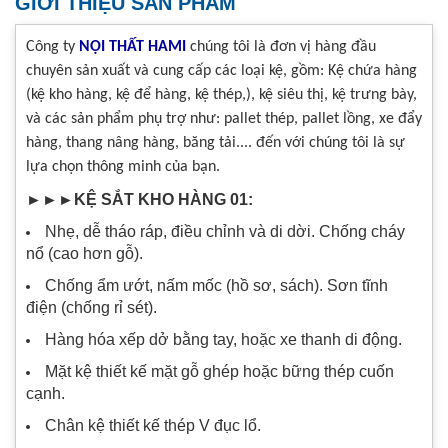
GIỚI THIỆU SẢN PHẨM
Công ty
NỘI THẤT HAMI
chúng tôi là đơn vị hàng đầu
chuyên sản xuất và cung cấp các loại kệ, gồm: Kệ chứa hàng
(kệ kho hàng, kệ để hàng, kệ thép,), kệ siêu thị, kệ trưng bày,
và các sản phẩm phụ trợ như: pallet thép, pallet lồng, xe đẩy
hàng, thang nâng hàng, băng tải.... đến với chúng tôi là sự
lựa chọn thông minh của bạn.
►►►KỆ SẮT KHO HÀNG 01:
Nhẹ, dễ tháo ráp, điều chỉnh và di dời. Chống cháy
nổ (cao hơn gỗ).
Chống ẩm ướt, nấm mốc (hồ sơ, sách). Sơn tĩnh
điện (chống rỉ sét).
Hàng hóa xếp dở bằng tay, hoặc xe thanh di động.
Mặt kệ thiết kế mặt gỗ ghép hoặc bững thép cuốn
cạnh.
Chân kệ thiết kế thép V đục lổ.