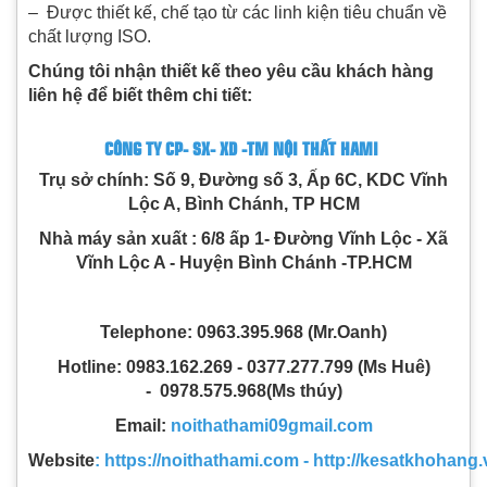
– Được thiết kế, chế tạo từ các linh kiện tiêu chuẩn về
chất lượng ISO.
Chúng tôi nhận thiết kế theo yêu cầu khách hàng
liên hệ để biết thêm chi tiết:
CÔNG TY CP- SX- XD -TM NỘI THẤT HAMI
Trụ sở chính: Số 9, Đường số 3, Ấp 6C, KDC Vĩnh
Lộc A, Bình Chánh, TP HCM
Nhà máy sản xuất : 6/8 ấp 1- Đường Vĩnh Lộc - Xã
Vĩnh Lộc A - Huyện Bình Chánh -TP.HCM
Telephone: 0963.395.968 (Mr.Oanh)
Hotline: 0983.162.269 - 0377.277.799 (Ms Huê)
- 0978.575.968(Ms thúy)
Email:
noithathami09gmail.com
Website
:
https://no
ithathami.com - http://kesatkhohang.