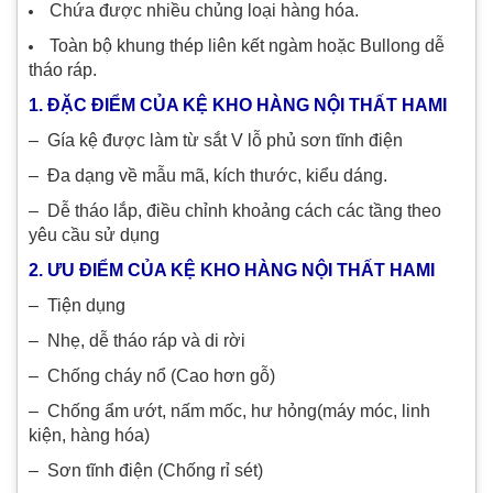
Chứa được nhiều chủng loại hàng hóa.
Toàn bộ khung thép liên kết ngàm hoặc Bullong dễ
tháo ráp.
1. ĐẶC ĐIỂM CỦA KỆ KHO HÀNG NỘI THẤT HAMI
– Gía kệ được làm từ sắt V lỗ phủ sơn tĩnh điện
– Đa dạng về mẫu mã, kích thước, kiểu dáng.
– Dễ tháo lắp, điều chỉnh khoảng cách các tầng theo
yêu cầu sử dụng
2. ƯU ĐIỂM CỦA KỆ KHO HÀNG NỘI THẤT HAMI
– Tiện dụng
– Nhẹ, dễ tháo ráp và di rời
– Chống cháy nổ (Cao hơn gỗ)
– Chống ẩm ướt, nấm mốc, hư hỏng(máy móc, linh
kiện, hàng hóa)
– Sơn tĩnh điện (Chống rỉ sét)