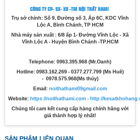
CÔNG TY CP- SX- XD -TM NỘI THẤT HAMI
Trụ sở chính: Số 9, Đường số 3, Ấp 6C, KDC Vĩnh
Lộc A, Bình Chánh, TP HCM
Nhà máy sản xuất : 6/8 ấp 1- Đường Vĩnh Lộc - Xã
Vĩnh Lộc A - Huyện Bình Chánh -TP.HCM
Telephone: 0963.395.968 (Mr.Oanh)
Hotline: 0983.162.269 - 0377.277.799 (Ms Huê)
- 0978.575.968(Ms thúy)
Email
: noithathami09gmail.com
Website:
https://no
ithathami.com - http://kesatkhohang.
Chúng tôi cam kết cung cấp hàng chính hãng với
giá thành hợp lý nhất!
SẢN PHẨM LIÊN QUAN