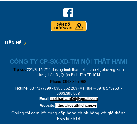
LIÊN HỆ
CÔNG TY CP-
SX-XD-TM NỘI THẤT HAMI
Trụ sở:
221/251/52/11 đường bình thành khu phố 4 , phường Bình
Hưng Hòa B , Quận Bình Tân TPHCM
Phone
: 0963.395.968
Hotline:
0377277799 - 0983 162 269 (Ms.Huê) - 0978.575968 -
0963.395.968
Email:
noithathami09@gmail.com
Website
:
https://kesatkhohang.vn
Chúng tôi cam kết cung cấp hàng chính hãng với giá thành
hợp lý nhất!