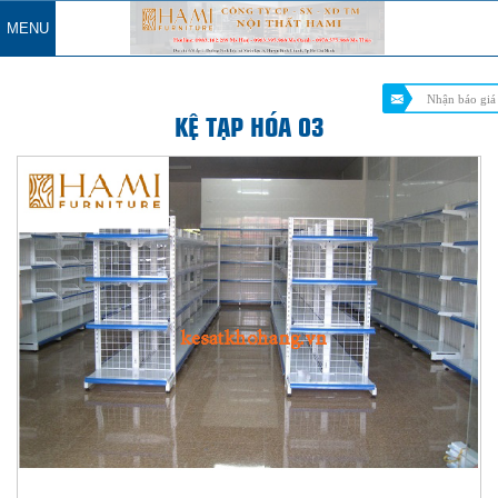
MENU
Nhận báo giá
KỆ TẠP HÓA 03