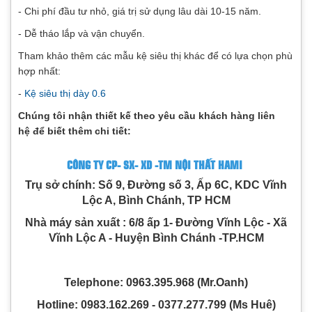
- Chi phí đầu tư nhỏ, giá trị sử dụng lâu dài 10-15 năm.
- Dễ tháo lắp và vận chuyển.
Tham khảo thêm các mẫu kệ siêu thị khác để có lựa chọn phù
hợp nhất:
-
Kệ siêu thị dày 0.6
Chúng tôi nhận thiết kế theo yêu cầu khách hàng liên
hệ để biết thêm chi tiết:
CÔNG TY CP- SX- XD -TM NỘI THẤT HAMI
Trụ sở chính: Số 9, Đường số 3, Ấp 6C, KDC Vĩnh
Lộc A, Bình Chánh, TP HCM
Nhà máy sản xuất : 6/8 ấp 1- Đường Vĩnh Lộc - Xã
Vĩnh Lộc A - Huyện Bình Chánh -TP.HCM
Telephone: 0963.395.968 (Mr.Oanh)
Hotline: 0983.162.269 - 0377.277.799 (Ms Huê)